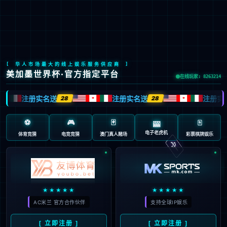

EN
/
JP